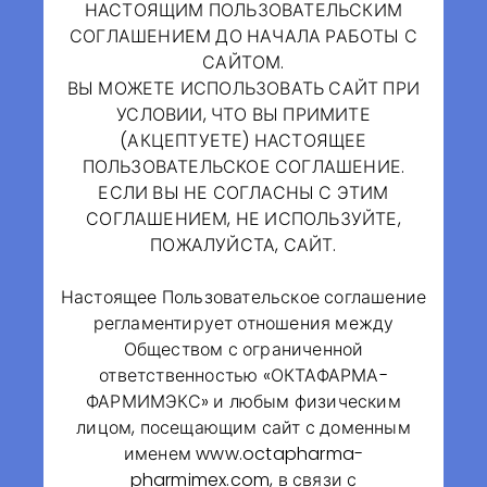
НАСТОЯЩИМ ПОЛЬЗОВАТЕЛЬСКИМ
СОГЛАШЕНИЕМ ДО НАЧАЛА РАБОТЫ С
САЙТОМ.
ВЫ МОЖЕТЕ ИСПОЛЬЗОВАТЬ САЙТ ПРИ
УСЛОВИИ, ЧТО ВЫ ПРИМИТЕ
(АКЦЕПТУЕТЕ) НАСТОЯЩЕЕ
ПОЛЬЗОВАТЕЛЬСКОЕ СОГЛАШЕНИЕ.
ЕСЛИ ВЫ НЕ СОГЛАСНЫ С ЭТИМ
Производственный комплекс будет располагаться в
СОГЛАШЕНИЕМ, НЕ ИСПОЛЬЗУЙТЕ,
Рязанской области на участке площадью 22 га в 250
ПОЖАЛУЙСТА, САЙТ.
км к юго-востоку от Москвы и будет включать в
себя:
Настоящее Пользовательское соглашение
• Производственные помещения, включающие зоны
регламентирует отношения между
для фракционирования плазмы, зоны очистки и
Обществом с ограниченной
розлива;
ответственностью «ОКТАФАРМА-
• Склад для хранения плазмы, сырья, материалов и
ФАРМИМЭКС» и любым физическим
готовых продуктов;
лицом, посещающим сайт с доменным
• Лабораторный комплекс, включающий
именем www.octapharma-
аналитическую лабораторию, микробиологическую
pharmimex.com, в связи с
лабораторию, лабораторию входного контроля;