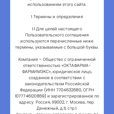
использованием этого сайта.
• Административный комплекс;
• Комплекс вспомогательных, инженерных и
1 Термины и определения
технических сооружений.
Общая площадь предприятия - 32.000 м², включая
1.1 Для целей настоящего
чистые помещения класса А, B, C и D, в которых
Пользовательского соглашения
поддерживается установленный класс чистоты
используются перечисленные ниже
воздуха, обеспечивается необходимая фильтрация,
термины, указываемые с большой буквы.
кратность воздухообмена, контроль параметров
производственной среды в соответствии с
Компания – Общество с ограниченной
требованиями к стерильному производству. На
ответственностью «ОКТАФАРМА-
производстве будут внедрены технологии,
ФАРМИМЭКС», юридическое лицо,
соответствующие международным стандартам
созданное в соответствии с
фармацевтического производства, которые
законодательством Российской
позволят производить эффективные и безопасные
Федерации (ИНН 7704632680, ОГРН
лекарственные препараты высокого качества.
1077746120869) и зарегистрированное по
адресу: Россия, 119002, г. Москва, пер.
Денежный, д.11, стр.1.